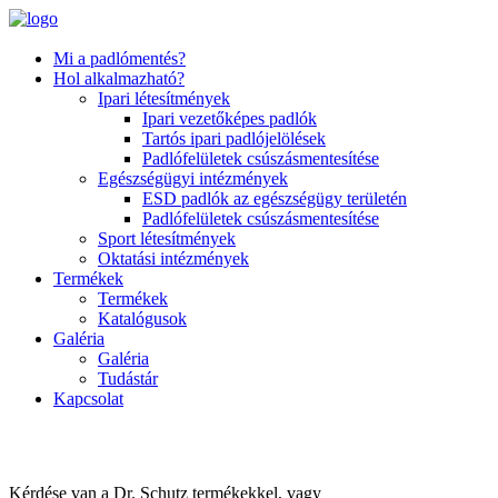
Mi a padlómentés?
Hol alkalmazható?
Ipari létesítmények
Ipari vezetőképes padlók
Tartós ipari padlójelölések
Padlófelületek csúszásmentesítése
Egészségügyi intézmények
ESD padlók az egészségügy területén
Padlófelületek csúszásmentesítése
Sport létesítmények
Oktatási intézmények
Termékek
Termékek
Katalógusok
Galéria
Galéria
Tudástár
Kapcsolat
Írjon nekünk!
Kérdése van a Dr. Schutz termékekkel, vagy