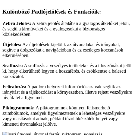
Különböző Padlójelölések és Funkcióik:
Zebra Jelölés:
A zebra jelölés általában a gyalogos átkelőket jelöli,
és segíti a járműveket és a gyalogosokat a biztonságos
közlekedésben.
Útjelölés:
Az útjelölések kijelölik az útvonalakat és irányokat,
segítve a dolgozókat a navigációban és az esetleges koccanások
elkerülésében.
Sraffozás:
A sraffozás a veszélyes területeket és a tilos zónákat jelöli
ki, hogy elkerülhető legyen a hozzáférés, és csökkentse a baleseti
kockázatot.
Feliratozás:
A padlóra helyezett információs szavak segítik az
irányítást és a tájékozódást a környezetben, illetve rejtett veszélyekre
hívják fel a figyelmet.
Piktogrammok:
A piktogrammok könnyen felismerhető
szimbólumok, amelyek figyelmeztetnek a lehetséges veszélyekre
vagy utasításokat adnak, például tűzoltókészülék helyét vagy
kimeneti útvonalakat jelölve.