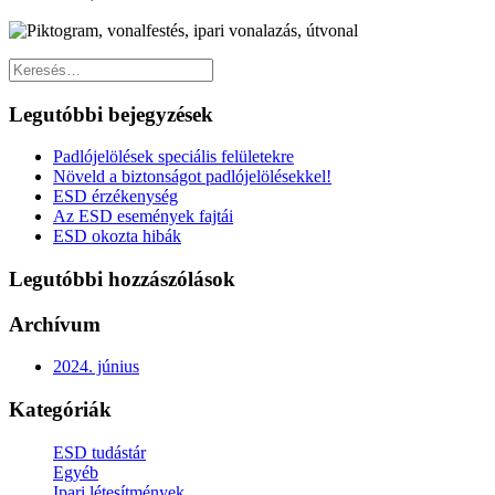
Legutóbbi bejegyzések
Padlójelölések speciális felületekre
Növeld a biztonságot padlójelölésekkel!
ESD érzékenység
Az ESD események fajtái
ESD okozta hibák
Legutóbbi hozzászólások
Archívum
2024. június
Kategóriák
ESD tudástár
Egyéb
Ipari létesítmények