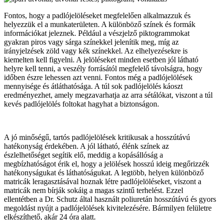
Fontos, hogy a padlójelöléseket megfelelően alkalmazzuk és
helyezzük el a munkaterületen. A különböző színek és formák
információkat jeleznek. Például a vészjelző piktogrammokat
gyakran piros vagy sárga színekkel jelenítik meg, míg az
irányjelzések zöld vagy kék színekkel. Az elhelyezésekre is
kiemelten kell figyelni. A jelöléseket minden esetben jól látható
helyre kell tenni, a veszély forrásától megfelelő távolságra, hogy
időben észre lehessen azt venni. Fontos még a padlójelölések
mennyisége és átláthatósága. A túl sok padlójelölés káoszt
eredményezhet, amely megzavarhatja az arra sétálókat, viszont a túl
kevés padlójelölés foltokat hagyhat a biztonságon.
A jó minőségű, tartós padlójelölések kritikusak a hosszútávú
hatékonyság érdekében. A jól látható, élénk színek az
észlelhetőséget segítik elő, meddig a kopásállóság a
megbízhatóságot érik el, hogy a jelölések hosszú ideig megőrizzék
hatékonyságukat és láthatóságukat. A legtöbb, helyen különböző
matricák leragasztásával hoznak létre padlójelöléseket, viszont a
matricák nem bírják sokáig a magas szintű terhelést. Ezzel
ellentétben a Dr. Schutz által használt poliuretán hosszútávú és gyors
megoldást nyújt a padlójelölések kivitelezésére. Bármilyen felületre
elkészíthető, akár 24 óra alatt.