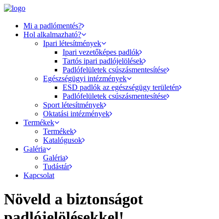
Mi a padlómentés?
Hol alkalmazható?
Ipari létesítmények
Ipari vezetőképes padlók
Tartós ipari padlójelölések
Padlófelületek csúszásmentesítése
Egészségügyi intézmények
ESD padlók az egészségügy területén
Padlófelületek csúszásmentesítése
Sport létesítmények
Oktatási intézmények
Termékek
Termékek
Katalógusok
Galéria
Galéria
Tudástár
Kapcsolat
Növeld a biztonságot
padlójelölésekkel!