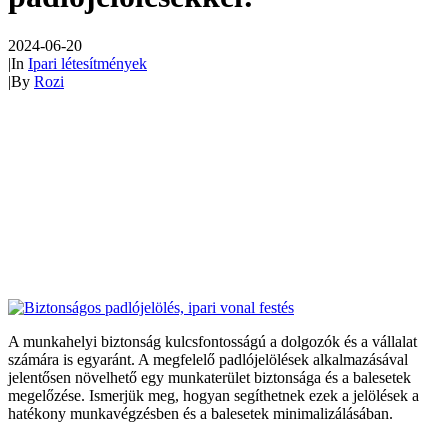
2024-06-20
|
In
Ipari létesítmények
|
By
Rozi
A munkahelyi biztonság kulcsfontosságú a dolgozók és a vállalat
számára is egyaránt. A megfelelő padlójelölések alkalmazásával
jelentősen növelhető egy munkaterület biztonsága és a balesetek
megelőzése. Ismerjük meg, hogyan segíthetnek ezek a jelölések a
hatékony munkavégzésben és a balesetek minimalizálásában.