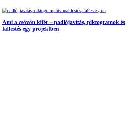
Ami a csövön kifér – padlójavítás, piktogramok és
falfestés egy projektben