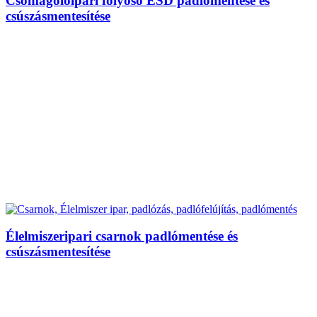
Csomagolóipari folyosó ESD padlómentése és
csúszásmentesítése
Élelmiszeripari csarnok padlómentése és
csúszásmentesítése