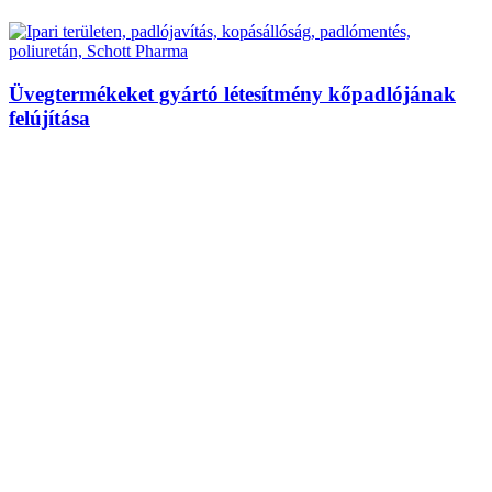
Üvegtermékeket gyártó létesítmény kőpadlójának
felújítása