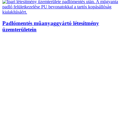
Padlómentés műanyaggyártó létesítmény
üzemterületein