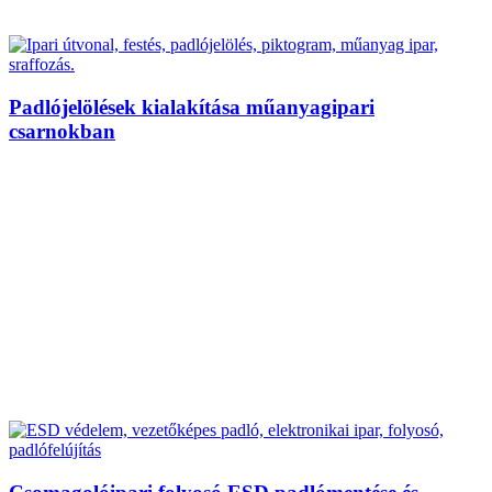
Padlójelölések kialakítása műanyagipari
csarnokban